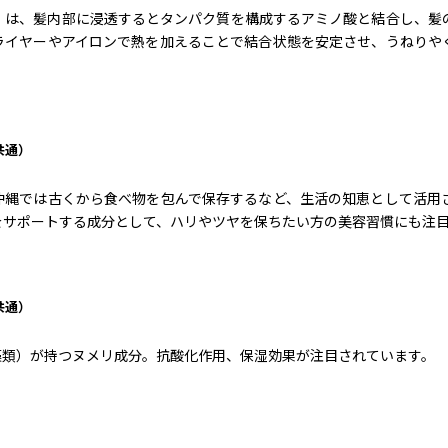
）は、髪内部に浸透するとタンパク質を構成するアミノ酸と結合し、髪
ライヤーやアイロンで熱を加えることで結合状態を安定させ、うねりや
共通）
沖縄では古くから食べ物を包んで保存するなど、生活の知恵として活用
をサポートする成分として、ハリやツヤを保ちたい方の美容習慣にも注
共通）
藻類）が持つヌメリ成分。抗酸化作用、保湿効果が注目されています。