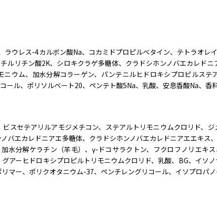
、ラウレス-4カルボン酸Na、コカミドプロピルベタイン、テトラオレイン
リチルリチン酸2K、シロキクラゲ多糖体、クラドシホンノバエカレド
ニウム、加水分解コラーゲン、パンテニルヒドロキシプロピルステアル
リコール、ポリソルベート20、ペンテト酸5Na、乳酸、安息香酸Na、香
、ビスセテアリルアモジメチコン、ステアルトリモニウムクロリド、ジ
ノバエカレドニアエ多糖体、クラドシホンノバエカレドニアエエキス、コ
P、加水分解ケラチン（羊毛）、γ-ドコサラクトン、フクロフノリエキ
、グアーヒドロキシプロピルトリモニウムクロリド、乳酸、BG、イソノ
リマー、ポリクオタニウム-37、ペンチレングリコール、イソプロパ