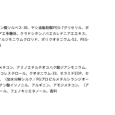
酸ソルベス-30、ヤシ油脂肪酸PEG-7グリセリル、ポ
ニアエ多糖体、クラドシホンノバエカレドニアエエキス、
ジモニウムクロリド、ポリクオタニウム-52、PEG-
料
メチコン、アミノエチルチオコハク酸ジアンモニウム、
レステロール、クオタニウム-33、セラミドEOP、セ
ス、（加水分解シルク／PGプロピルメチルシランジオー
ナン酸イソノニル、アルギニン、アモジメチコン、（ア
ノール、フェノキシエタノール、香料