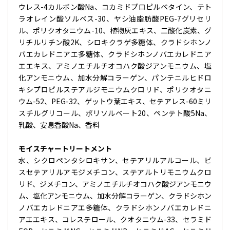
ウレス-4カルボン酸Na、コカミドプロピルベタイン、テト
ラオレイン酸ソルベス-30、ヤシ油脂肪酸PEG-7グリセリ
ル、ポリクオタニウム-10、植物灰エキス、二酸化炭素、グ
リチルリチン酸2K、シロキクラゲ多糖体、クラドシホンノ
バエカレドニアエ多糖体、クラドシホンノバエカレドニア
エエキス、アミノエチルチオコハク酸ジアンモニウム、塩
化アンモニウム、加水分解コラーゲン、パンテニルヒドロ
キシプロピルステアルジモニウムクロリド、ポリクオタニ
ウム-52、PEG-32、ゲットウ葉エキス、セテアレス-60ミリ
スチルグリコール、ポリソルベート20、ペンテト酸5Na、
乳酸、安息香酸Na、香料
モイスチャートリートメント
水、シクロペンタシロキサン、セテアリルアルコール、ビ
スセテアリルアモジメチコン、ステアルトリモニウムクロ
リド、ジメチコン、アミノエチルチオコハク酸ジアンモニウ
ム、塩化アンモニウム、加水分解コラーゲン、クラドシホン
ノバエカレドニアエ多糖体、クラドシホンノバエカレドニ
アエエキス、コレステロール、クオタニウム-33、セラミド