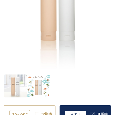
10
定期購
通常購
まずは
OFF
%