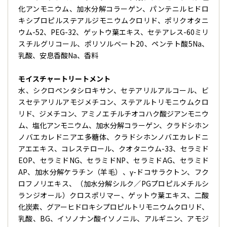
化アンモニウム、加水分解コラーゲン、パンテニルヒドロ
キシプロピルステアルジモニウムクロリド、ポリクオタニ
ウム-52、PEG-32、ゲットウ葉エキス、セテアレス-60ミリ
スチルグリコール、ポリソルベート20、ペンテト酸5Na、
乳酸、安息香酸Na、香料
モイスチャートリートメント
水、シクロペンタシロキサン、セテアリルアルコール、ビ
スセテアリルアモジメチコン、ステアルトリモニウムクロ
リド、ジメチコン、アミノエチルチオコハク酸ジアンモニウ
ム、塩化アンモニウム、加水分解コラーゲン、クラドシホン
ノバエカレドニアエ多糖体、クラドシホンノバエカレドニ
アエエキス、コレステロール、クオタニウム-33、セラミド
EOP、セラミドNG、セラミドNP、セラミドAG、セラミド
AP、加水分解ケラチン（羊毛）、γ-ドコサラクトン、フク
ロフノリエキス、（加水分解シルク／PGプロピルメチルシ
ランジオール）クロスポリマー、ゲットウ葉エキス、二酸
化炭素、グアーヒドロキシプロピルトリモニウムクロリド、
乳酸、BG、イソノナン酸イソノニル、アルギニン、アモジ