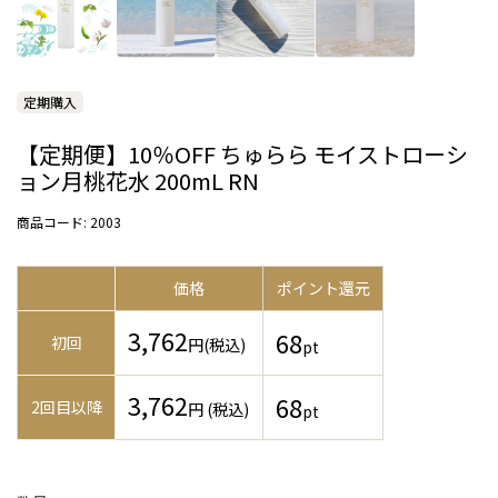
定期購入
【定期便】10％OFF ちゅらら モイストローシ
ョン月桃花水 200mL RN
商品コード:
2003
価格
ポイント還元
3,762
68
初回
円
(税込)
pt
3,762
68
2回目以降
円 (税込)
pt