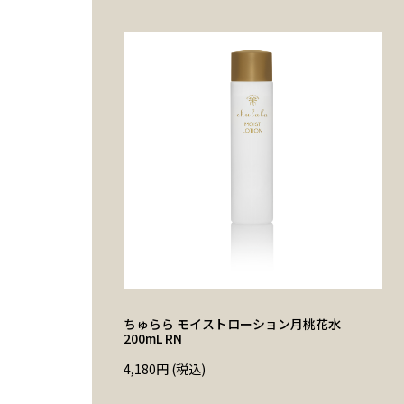
ちゅらら モイストローション月桃花水
200mL RN
4,180
円
(税込)