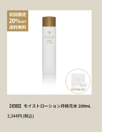
【初回】モイストローション月桃花水 200mL
3,344
円
(税込)