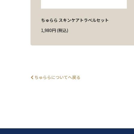
ちゅらら スキンケアトラベルセット
1,980
円
(税込)
ちゅららについてへ戻る