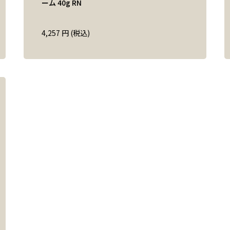
ーム 40g RN
4,257
円 (税込)