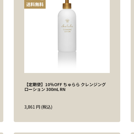
【定期便】10％OFF ちゅらら クレンジング
ローション 300mL RN
3,861
円 (税込)