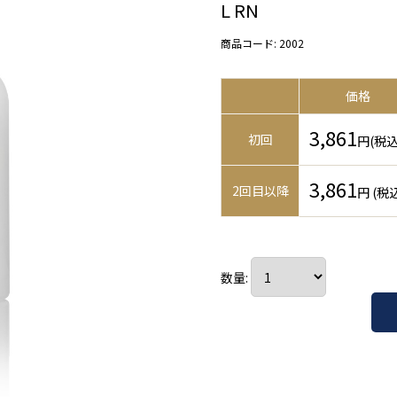
L RN
商品コード:
2002
価格
3,861
初回
円
(税込
3,861
2回目以降
円 (税
数量: