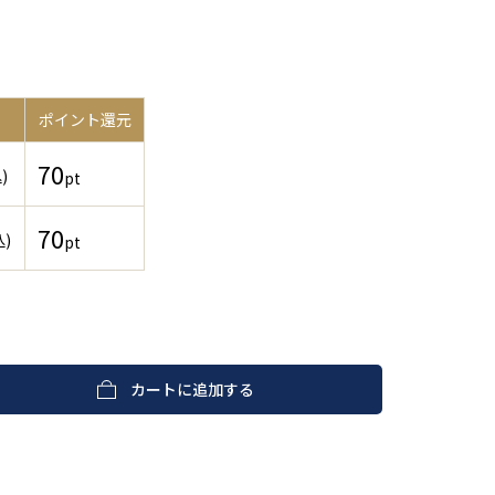
ポイント還元
70
)
pt
70
込)
pt
カートに追加する